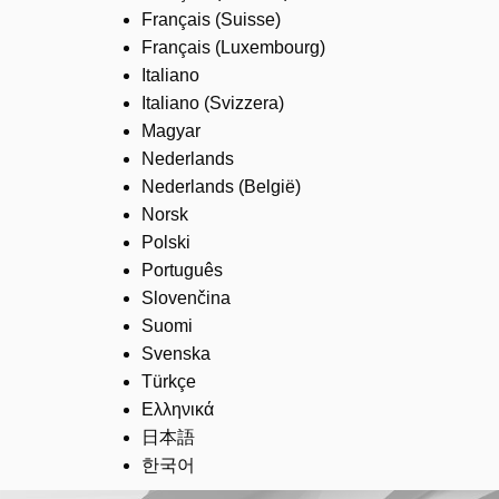
Français (Suisse)
Français (Luxembourg)
Italiano
Italiano (Svizzera)
Magyar
Nederlands
Nederlands (België)
Norsk
Polski
Português
Slovenčina
Suomi
Svenska
Türkçe
Ελληνικά
日本語
한국어