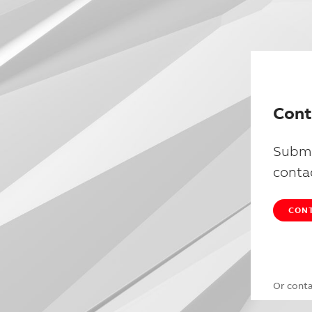
Cont
Submi
conta
CONT
Or cont