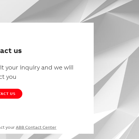
act us
t your inquiry and we will
ct you
ACT US
act your
ABB Contact Center