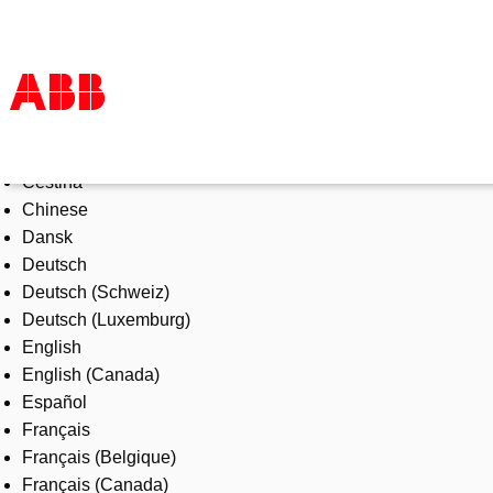
Select Language
Products & Solutions
Čeština
Industries
Chinese
Services
Dansk
About us
Deutsch
Where to buy
Deutsch (Schweiz)
Contact us
Deutsch (Luxemburg)
Careers
English
English (Canada)
Español
Français
Français (Belgique)
Français (Canada)