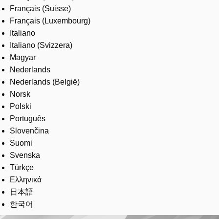
Français (Suisse)
Français (Luxembourg)
Italiano
Italiano (Svizzera)
Magyar
Nederlands
Nederlands (België)
Norsk
Polski
Português
Slovenčina
Suomi
Svenska
Türkçe
Ελληνικά
日本語
한국어