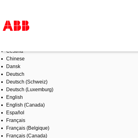
Select Language
Products & Solutions
Čeština
Industries
Chinese
Services
Dansk
About us
Deutsch
Where to buy
Deutsch (Schweiz)
Contact us
Deutsch (Luxemburg)
Careers
English
English (Canada)
Español
Français
Français (Belgique)
Français (Canada)