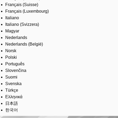
Français (Suisse)
Français (Luxembourg)
Italiano
Italiano (Svizzera)
Magyar
Nederlands
Nederlands (België)
Norsk
Polski
Português
Slovenčina
Suomi
Svenska
Türkçe
Ελληνικά
日本語
한국어