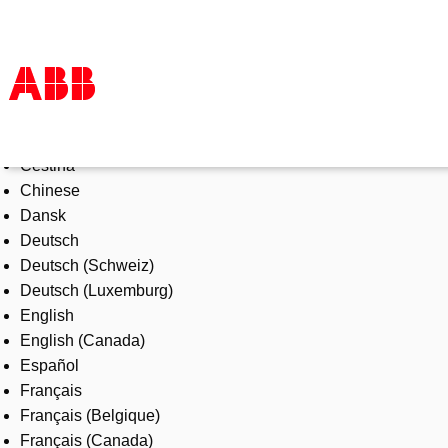
Select Language
Products & Solutions
Čeština
Industries
Chinese
Services
Dansk
About us
Deutsch
Where to buy
Deutsch (Schweiz)
Contact us
Deutsch (Luxemburg)
Careers
English
English (Canada)
Español
Français
Français (Belgique)
Français (Canada)