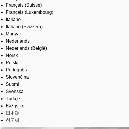
Français (Suisse)
Français (Luxembourg)
Italiano
Italiano (Svizzera)
Magyar
Nederlands
Nederlands (België)
Norsk
Polski
Português
Slovenčina
Suomi
Svenska
Türkçe
Ελληνικά
日本語
한국어