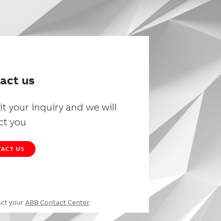
act us
t your inquiry and we will
ct you
ACT US
act your
ABB Contact Center