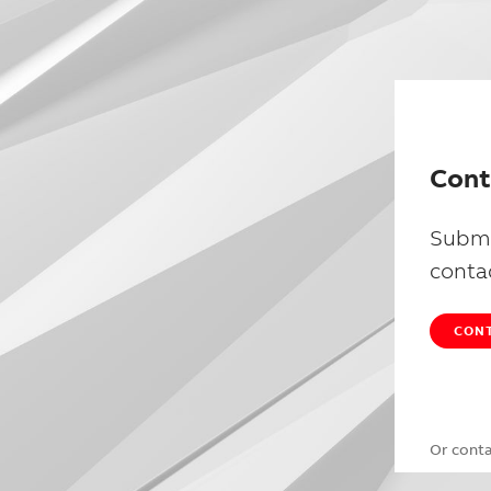
Cont
Submi
conta
CONT
Or cont