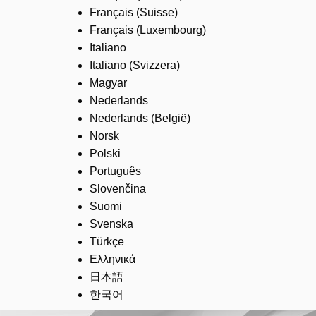
Français (Suisse)
Français (Luxembourg)
Italiano
Italiano (Svizzera)
Magyar
Nederlands
Nederlands (België)
Norsk
Polski
Português
Slovenčina
Suomi
Svenska
Türkçe
Ελληνικά
日本語
한국어