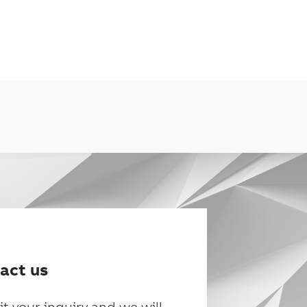
act us
t your inquiry and we will