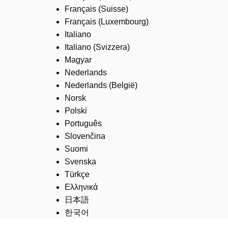
Français (Suisse)
Français (Luxembourg)
Italiano
Italiano (Svizzera)
Magyar
Nederlands
Nederlands (België)
Norsk
Polski
Português
Slovenčina
Suomi
Svenska
Türkçe
Ελληνικά
日本語
한국어