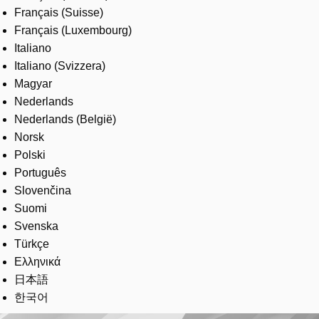
Français (Suisse)
Français (Luxembourg)
Italiano
Italiano (Svizzera)
Magyar
Nederlands
Nederlands (België)
Norsk
Polski
Português
Slovenčina
Suomi
Svenska
Türkçe
Ελληνικά
日本語
한국어