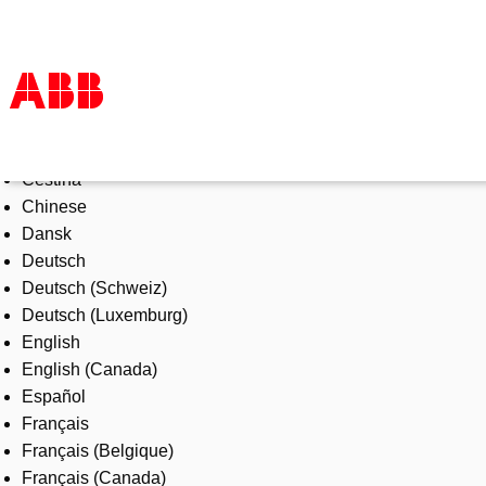
Select Language
Products & Solutions
Čeština
Industries
Chinese
Services
Dansk
About us
Deutsch
Where to buy
Deutsch (Schweiz)
Contact us
Deutsch (Luxemburg)
Careers
English
English (Canada)
Español
Français
Français (Belgique)
Français (Canada)