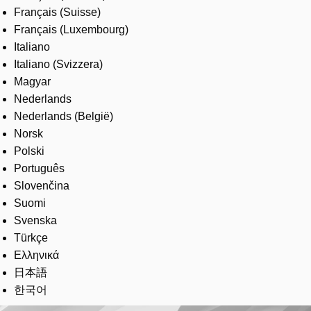
Français (Suisse)
Français (Luxembourg)
Italiano
Italiano (Svizzera)
Magyar
Nederlands
Nederlands (België)
Norsk
Polski
Português
Slovenčina
Suomi
Svenska
Türkçe
Ελληνικά
日本語
한국어