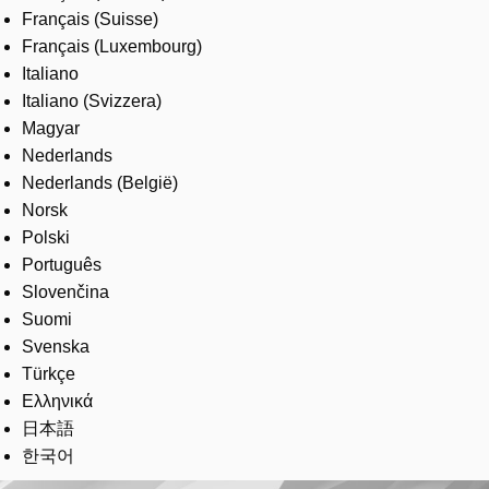
Français (Suisse)
Français (Luxembourg)
Italiano
Italiano (Svizzera)
Magyar
Nederlands
Nederlands (België)
Norsk
Polski
Português
Slovenčina
Suomi
Svenska
Türkçe
Ελληνικά
日本語
한국어