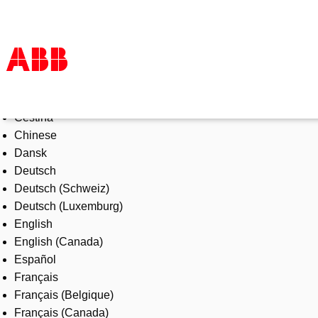
Select Language
Products & Solutions
Čeština
Industries
Chinese
Services
Dansk
About us
Deutsch
Where to buy
Deutsch (Schweiz)
Contact us
Deutsch (Luxemburg)
Careers
English
English (Canada)
Español
Français
Français (Belgique)
Français (Canada)