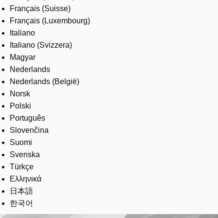
Français (Suisse)
Français (Luxembourg)
Italiano
Italiano (Svizzera)
Magyar
Nederlands
Nederlands (België)
Norsk
Polski
Português
Slovenčina
Suomi
Svenska
Türkçe
Ελληνικά
日本語
한국어