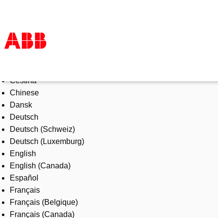
Select Language
Products & Solutions
Čeština
Industries
Chinese
Services
Dansk
About us
Deutsch
Where to buy
Deutsch (Schweiz)
Contact us
Deutsch (Luxemburg)
Careers
English
English (Canada)
Español
Français
Français (Belgique)
Français (Canada)