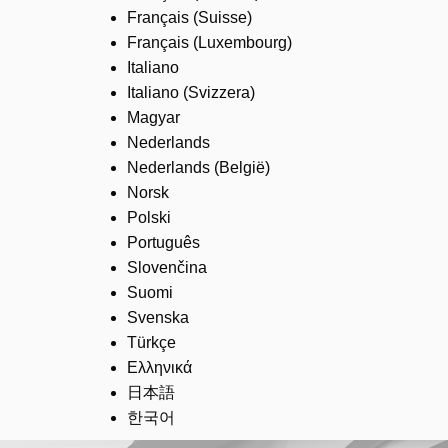
Français (Suisse)
Français (Luxembourg)
Italiano
Italiano (Svizzera)
Magyar
Nederlands
Nederlands (België)
Norsk
Polski
Português
Slovenčina
Suomi
Svenska
Türkçe
Ελληνικά
日本語
한국어