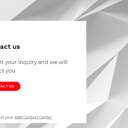
act us
t your inquiry and we will
ct you
ACT US
act your
ABB Contact Center