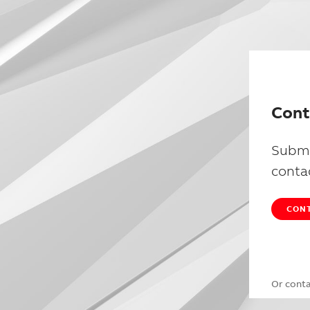
Cont
Submi
conta
CONT
Or cont