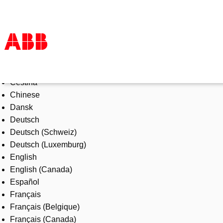
Select Language
Products & Solutions
Čeština
Industries
Chinese
Services
Dansk
About us
Deutsch
Where to buy
Deutsch (Schweiz)
Contact us
Deutsch (Luxemburg)
Careers
English
English (Canada)
Español
Français
Français (Belgique)
Français (Canada)