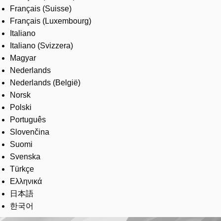
Français (Suisse)
Français (Luxembourg)
Italiano
Italiano (Svizzera)
Magyar
Nederlands
Nederlands (België)
Norsk
Polski
Português
Slovenčina
Suomi
Svenska
Türkçe
Ελληνικά
日本語
한국어