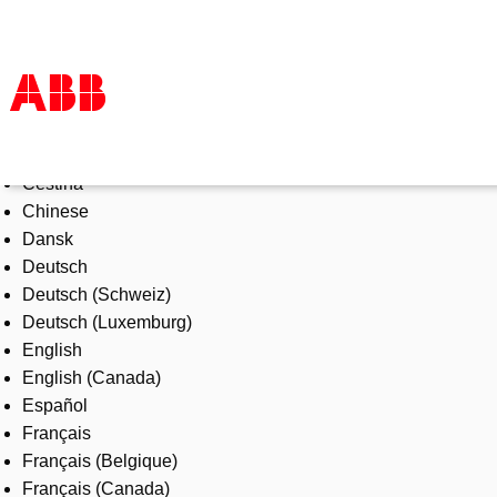
Select Language
Products & Solutions
Čeština
Industries
Chinese
Services
Dansk
About us
Deutsch
Where to buy
Deutsch (Schweiz)
Contact us
Deutsch (Luxemburg)
Careers
English
English (Canada)
Español
Français
Français (Belgique)
Français (Canada)