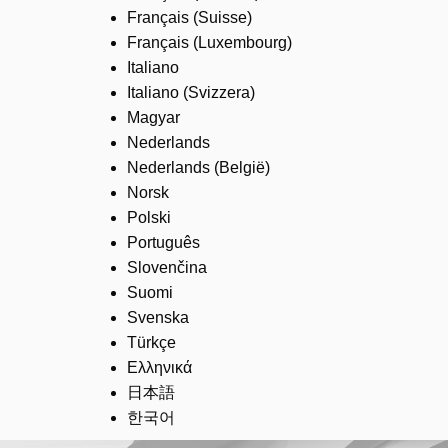
Français (Suisse)
Français (Luxembourg)
Italiano
Italiano (Svizzera)
Magyar
Nederlands
Nederlands (België)
Norsk
Polski
Português
Slovenčina
Suomi
Svenska
Türkçe
Ελληνικά
日本語
한국어