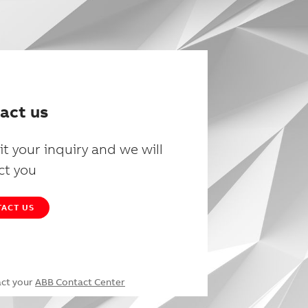
act us
t your inquiry and we will
ct you
ACT US
act your
ABB Contact Center