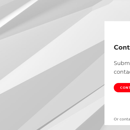
Cont
Submi
conta
CONT
Or cont