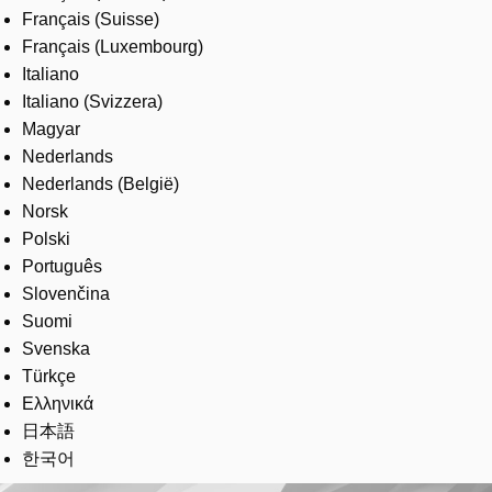
Français (Suisse)
Français (Luxembourg)
Italiano
Italiano (Svizzera)
Magyar
Nederlands
Nederlands (België)
Norsk
Polski
Português
Slovenčina
Suomi
Svenska
Türkçe
Ελληνικά
日本語
한국어