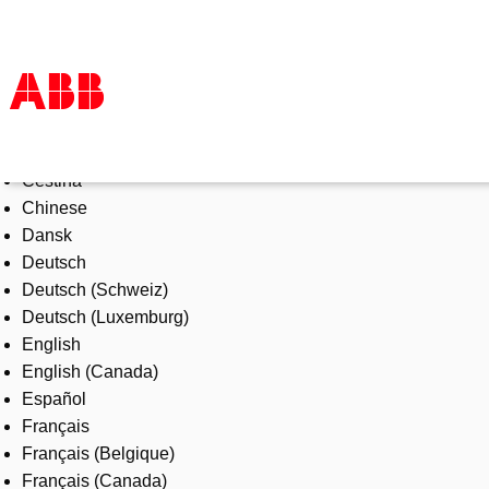
Select Language
Products & Solutions
Čeština
Industries
Chinese
Services
Dansk
About us
Deutsch
Where to buy
Deutsch (Schweiz)
Contact us
Deutsch (Luxemburg)
Careers
English
English (Canada)
Español
Français
Français (Belgique)
Français (Canada)