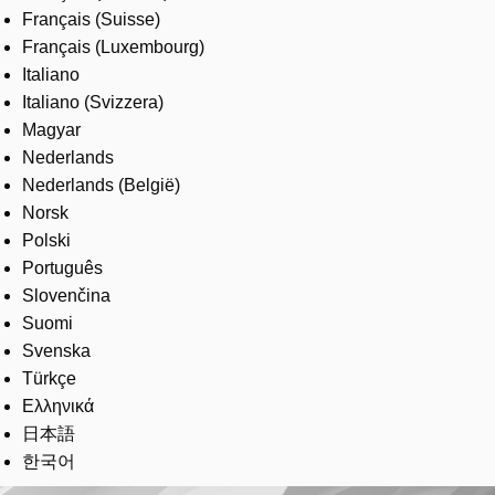
Français (Suisse)
Français (Luxembourg)
Italiano
Italiano (Svizzera)
Magyar
Nederlands
Nederlands (België)
Norsk
Polski
Português
Slovenčina
Suomi
Svenska
Türkçe
Ελληνικά
日本語
한국어