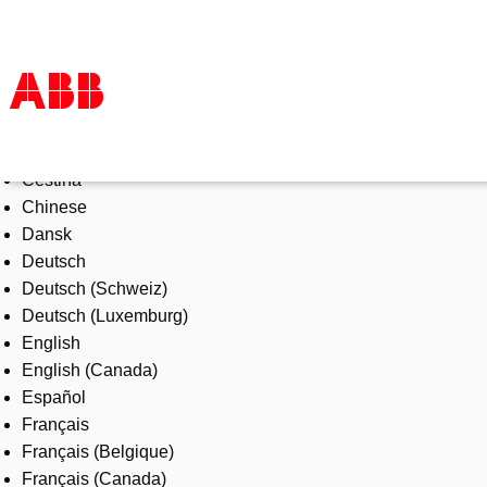
Select Language
Products & Solutions
Čeština
Industries
Chinese
Services
Dansk
About us
Deutsch
Where to buy
Deutsch (Schweiz)
Contact us
Deutsch (Luxemburg)
Careers
English
English (Canada)
Español
Français
Français (Belgique)
Français (Canada)