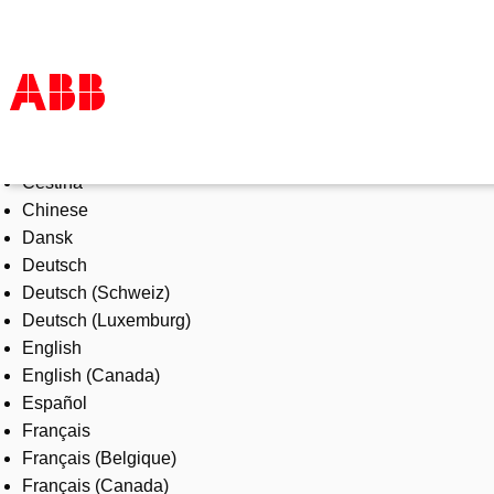
Select Language
Products & Solutions
Čeština
Industries
Chinese
Services
Dansk
About us
Deutsch
Where to buy
Deutsch (Schweiz)
Contact us
Deutsch (Luxemburg)
Careers
English
English (Canada)
Español
Français
Français (Belgique)
Français (Canada)