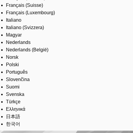
Français (Suisse)
Français (Luxembourg)
Italiano
Italiano (Svizzera)
Magyar
Nederlands
Nederlands (België)
Norsk
Polski
Português
Slovenčina
Suomi
Svenska
Türkçe
Ελληνικά
日本語
한국어