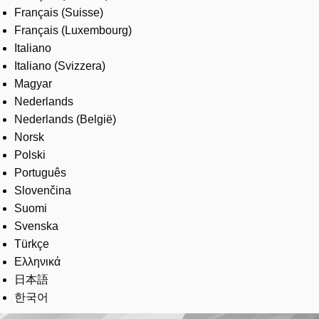
Français (Suisse)
Français (Luxembourg)
Italiano
Italiano (Svizzera)
Magyar
Nederlands
Nederlands (België)
Norsk
Polski
Português
Slovenčina
Suomi
Svenska
Türkçe
Ελληνικά
日本語
한국어