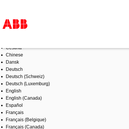
Select Language
Products & Solutions
Čeština
Industries
Chinese
Services
Dansk
About us
Deutsch
Where to buy
Deutsch (Schweiz)
Contact us
Deutsch (Luxemburg)
Careers
English
English (Canada)
Español
Français
Français (Belgique)
Français (Canada)