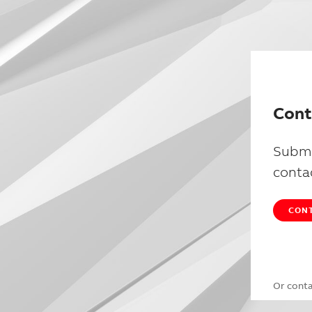
Cont
Submi
conta
CONT
Or cont