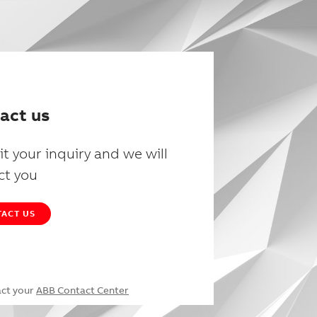
act us
t your inquiry and we will
ct you
ACT US
act your
ABB Contact Center