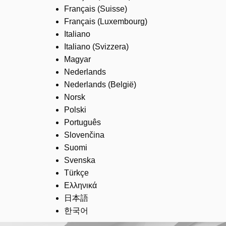
Français (Suisse)
Français (Luxembourg)
Italiano
Italiano (Svizzera)
Magyar
Nederlands
Nederlands (België)
Norsk
Polski
Português
Slovenčina
Suomi
Svenska
Türkçe
Ελληνικά
日本語
한국어