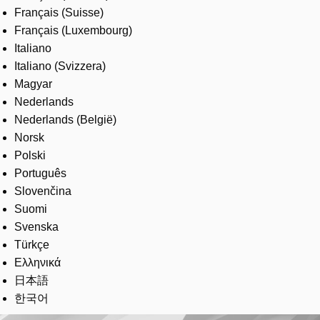
Français (Suisse)
Français (Luxembourg)
Italiano
Italiano (Svizzera)
Magyar
Nederlands
Nederlands (België)
Norsk
Polski
Português
Slovenčina
Suomi
Svenska
Türkçe
Ελληνικά
日本語
한국어