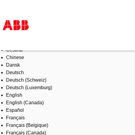
Select Language
Products & Solutions
Čeština
Industries
Chinese
Services
Dansk
About us
Deutsch
Where to buy
Deutsch (Schweiz)
Contact us
Deutsch (Luxemburg)
Careers
English
English (Canada)
Español
Français
Français (Belgique)
Français (Canada)