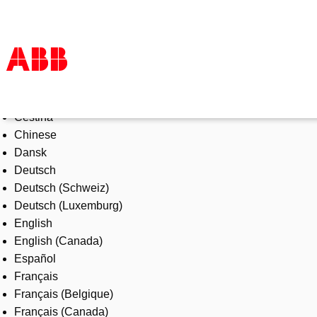
Select Language
Products & Solutions
Čeština
Industries
Chinese
Services
Dansk
About us
Deutsch
Where to buy
Deutsch (Schweiz)
Contact us
Deutsch (Luxemburg)
Careers
English
English (Canada)
Español
Français
Français (Belgique)
Français (Canada)