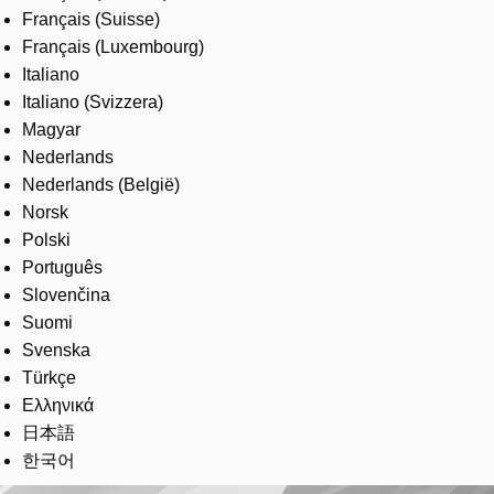
Français (Suisse)
Français (Luxembourg)
Italiano
Italiano (Svizzera)
Magyar
Nederlands
Nederlands (België)
Norsk
Polski
Português
Slovenčina
Suomi
Svenska
Türkçe
Ελληνικά
日本語
한국어