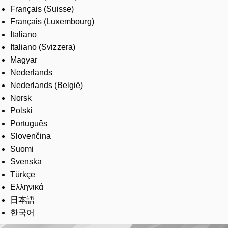
Français (Suisse)
Français (Luxembourg)
Italiano
Italiano (Svizzera)
Magyar
Nederlands
Nederlands (België)
Norsk
Polski
Português
Slovenčina
Suomi
Svenska
Türkçe
Ελληνικά
日本語
한국어