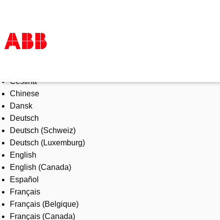
Select Language
Products & Solutions
Čeština
Industries
Chinese
Services
Dansk
About us
Deutsch
Where to buy
Deutsch (Schweiz)
Contact us
Deutsch (Luxemburg)
Careers
English
English (Canada)
Español
Français
Français (Belgique)
Français (Canada)