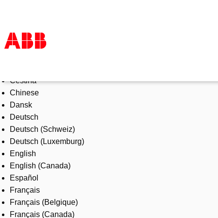
Select Language
Products & Solutions
Čeština
Industries
Chinese
Services
Dansk
About us
Deutsch
Where to buy
Deutsch (Schweiz)
Contact us
Deutsch (Luxemburg)
Careers
English
English (Canada)
Español
Français
Français (Belgique)
Français (Canada)