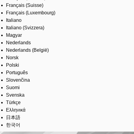
Français (Suisse)
Français (Luxembourg)
Italiano
Italiano (Svizzera)
Magyar
Nederlands
Nederlands (België)
Norsk
Polski
Português
Slovenčina
Suomi
Svenska
Türkçe
Ελληνικά
日本語
한국어