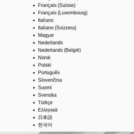
Français (Suisse)
Français (Luxembourg)
Italiano
Italiano (Svizzera)
Magyar
Nederlands
Nederlands (België)
Norsk
Polski
Português
Slovenčina
Suomi
Svenska
Türkçe
Ελληνικά
日本語
한국어