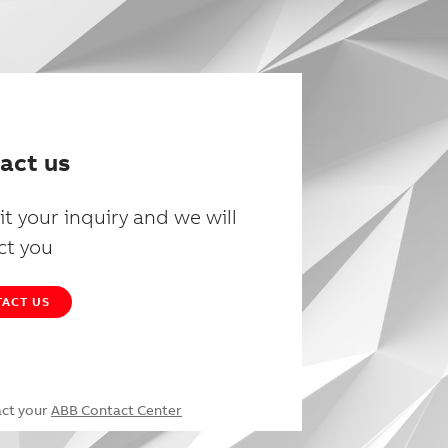
act us
t your inquiry and we will
ct you
ACT US
act your
ABB Contact Center