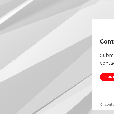
Cont
Submi
conta
CONT
Or cont