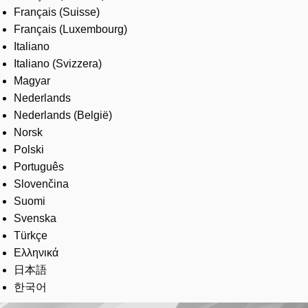
Français (Suisse)
Français (Luxembourg)
Italiano
Italiano (Svizzera)
Magyar
Nederlands
Nederlands (België)
Norsk
Polski
Português
Slovenčina
Suomi
Svenska
Türkçe
Ελληνικά
日本語
한국어