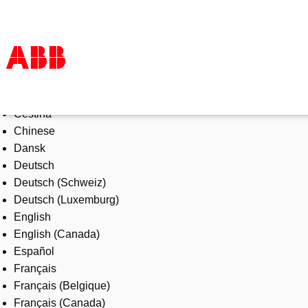
Select Language
Products & Solutions
Čeština
Industries
Chinese
Services
Dansk
About us
Deutsch
Where to buy
Deutsch (Schweiz)
Contact us
Deutsch (Luxemburg)
Careers
English
English (Canada)
Español
Français
Français (Belgique)
Français (Canada)