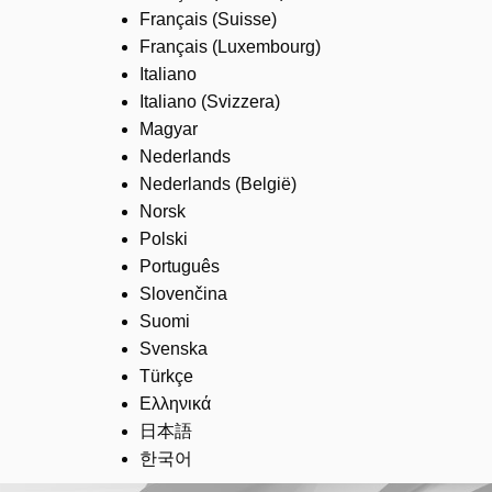
Français (Suisse)
Français (Luxembourg)
Italiano
Italiano (Svizzera)
Magyar
Nederlands
Nederlands (België)
Norsk
Polski
Português
Slovenčina
Suomi
Svenska
Türkçe
Ελληνικά
日本語
한국어