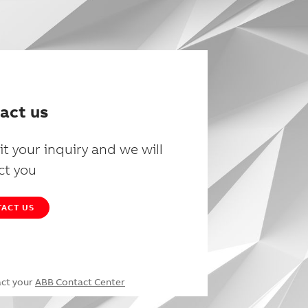
act us
t your inquiry and we will
ct you
ACT US
act your
ABB Contact Center