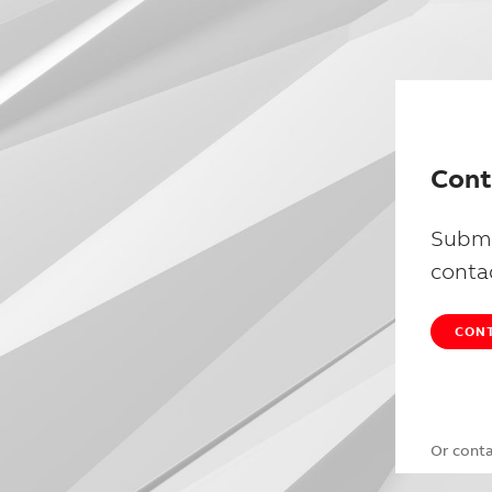
Cont
Submi
conta
CONT
Or cont