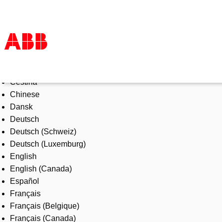
Select Language
Products & Solutions
Čeština
Industries
Chinese
Services
Dansk
About us
Deutsch
Where to buy
Deutsch (Schweiz)
Contact us
Deutsch (Luxemburg)
Careers
English
English (Canada)
Español
Français
Français (Belgique)
Français (Canada)