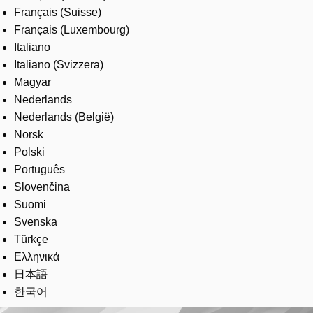
Français (Suisse)
Français (Luxembourg)
Italiano
Italiano (Svizzera)
Magyar
Nederlands
Nederlands (België)
Norsk
Polski
Português
Slovenčina
Suomi
Svenska
Türkçe
Ελληνικά
日本語
한국어