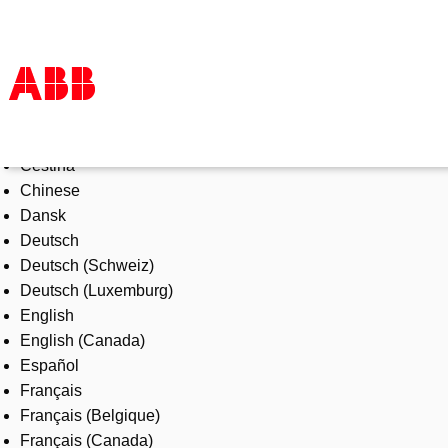
Select Language
Products & Solutions
Čeština
Industries
Chinese
Services
Dansk
About us
Deutsch
Where to buy
Deutsch (Schweiz)
Contact us
Deutsch (Luxemburg)
Careers
English
English (Canada)
Español
Français
Français (Belgique)
Français (Canada)