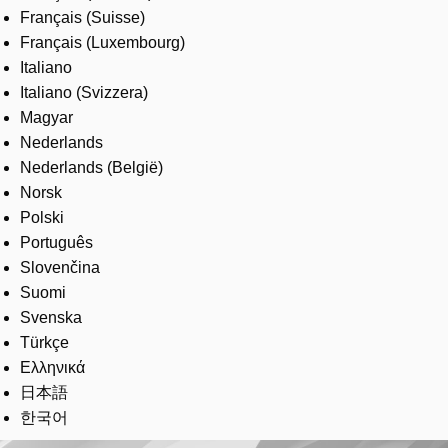
Français (Suisse)
Français (Luxembourg)
Italiano
Italiano (Svizzera)
Magyar
Nederlands
Nederlands (België)
Norsk
Polski
Português
Slovenčina
Suomi
Svenska
Türkçe
Ελληνικά
日本語
한국어