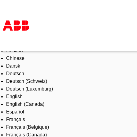
Select Language
Products & Solutions
Čeština
Industries
Chinese
Services
Dansk
About us
Deutsch
Where to buy
Deutsch (Schweiz)
Contact us
Deutsch (Luxemburg)
Careers
English
English (Canada)
Español
Français
Français (Belgique)
Français (Canada)