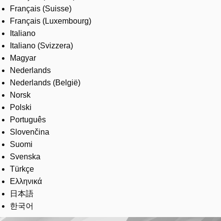
Français (Suisse)
Français (Luxembourg)
Italiano
Italiano (Svizzera)
Magyar
Nederlands
Nederlands (België)
Norsk
Polski
Português
Slovenčina
Suomi
Svenska
Türkçe
Ελληνικά
日本語
한국어