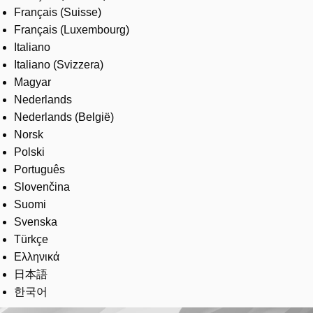
Français (Suisse)
Français (Luxembourg)
Italiano
Italiano (Svizzera)
Magyar
Nederlands
Nederlands (België)
Norsk
Polski
Português
Slovenčina
Suomi
Svenska
Türkçe
Ελληνικά
日本語
한국어