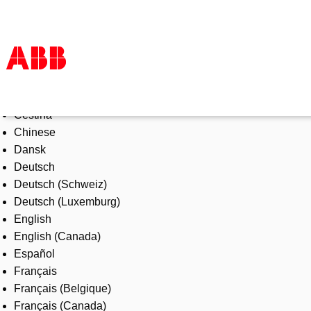
Select Language
Products & Solutions
Čeština
Industries
Chinese
Services
Dansk
About us
Deutsch
Where to buy
Deutsch (Schweiz)
Contact us
Deutsch (Luxemburg)
Careers
English
English (Canada)
Español
Français
Français (Belgique)
Français (Canada)