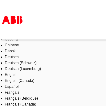
Select Language
Products & Solutions
Čeština
Industries
Chinese
Services
Dansk
About us
Deutsch
Where to buy
Deutsch (Schweiz)
Contact us
Deutsch (Luxemburg)
Careers
English
English (Canada)
Español
Français
Français (Belgique)
Français (Canada)