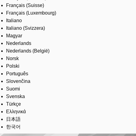
Français (Suisse)
Français (Luxembourg)
Italiano
Italiano (Svizzera)
Magyar
Nederlands
Nederlands (België)
Norsk
Polski
Português
Slovenčina
Suomi
Svenska
Türkçe
Ελληνικά
日本語
한국어