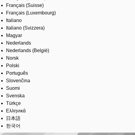
Français (Suisse)
Français (Luxembourg)
Italiano
Italiano (Svizzera)
Magyar
Nederlands
Nederlands (België)
Norsk
Polski
Português
Slovenčina
Suomi
Svenska
Türkçe
Ελληνικά
日本語
한국어