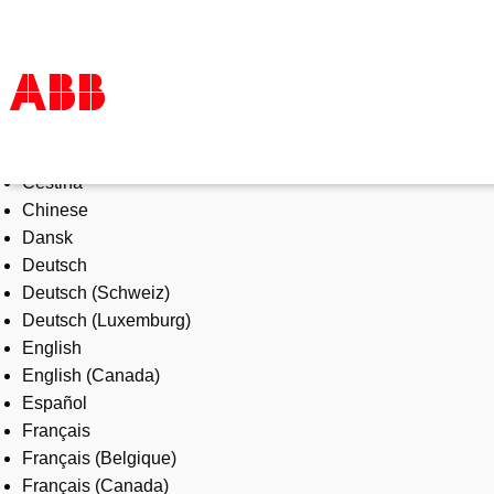
Select Language
Products & Solutions
Čeština
Industries
Chinese
Services
Dansk
About us
Deutsch
Where to buy
Deutsch (Schweiz)
Contact us
Deutsch (Luxemburg)
Careers
English
English (Canada)
Español
Français
Français (Belgique)
Français (Canada)