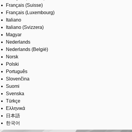
Français (Suisse)
Français (Luxembourg)
Italiano
Italiano (Svizzera)
Magyar
Nederlands
Nederlands (België)
Norsk
Polski
Português
Slovenčina
Suomi
Svenska
Türkçe
Ελληνικά
日本語
한국어