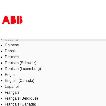
Select Language
Products & Solutions
Čeština
Industries
Chinese
Services
Dansk
About us
Deutsch
Where to buy
Deutsch (Schweiz)
Contact us
Deutsch (Luxemburg)
Careers
English
English (Canada)
Español
Français
Français (Belgique)
Français (Canada)