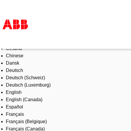
Select Language
Products & Solutions
Čeština
Industries
Chinese
Services
Dansk
About us
Deutsch
Where to buy
Deutsch (Schweiz)
Contact us
Deutsch (Luxemburg)
Careers
English
English (Canada)
Español
Français
Français (Belgique)
Français (Canada)