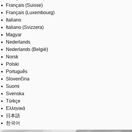
Français (Suisse)
Français (Luxembourg)
Italiano
Italiano (Svizzera)
Magyar
Nederlands
Nederlands (België)
Norsk
Polski
Português
Slovenčina
Suomi
Svenska
Türkçe
Ελληνικά
日本語
한국어