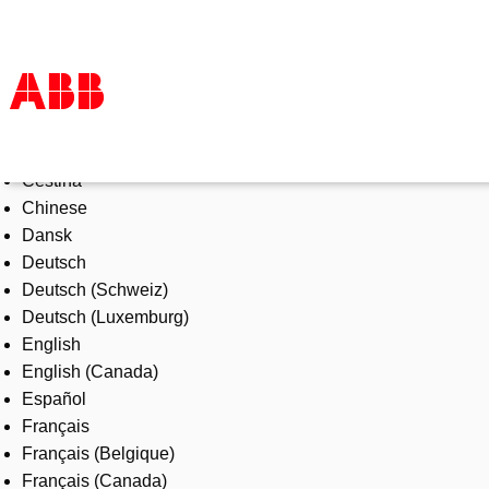
Select Language
Products & Solutions
Čeština
Industries
Chinese
Services
Dansk
About us
Deutsch
Where to buy
Deutsch (Schweiz)
Contact us
Deutsch (Luxemburg)
Careers
English
English (Canada)
Español
Français
Français (Belgique)
Français (Canada)