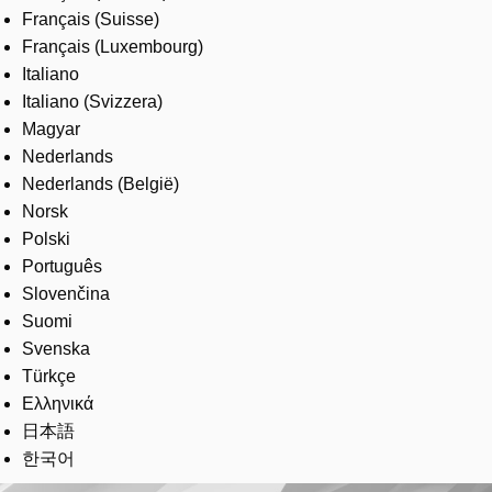
Français (Suisse)
Français (Luxembourg)
Italiano
Italiano (Svizzera)
Magyar
Nederlands
Nederlands (België)
Norsk
Polski
Português
Slovenčina
Suomi
Svenska
Türkçe
Ελληνικά
日本語
한국어