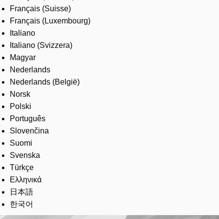
Français (Suisse)
Français (Luxembourg)
Italiano
Italiano (Svizzera)
Magyar
Nederlands
Nederlands (België)
Norsk
Polski
Português
Slovenčina
Suomi
Svenska
Türkçe
Ελληνικά
日本語
한국어