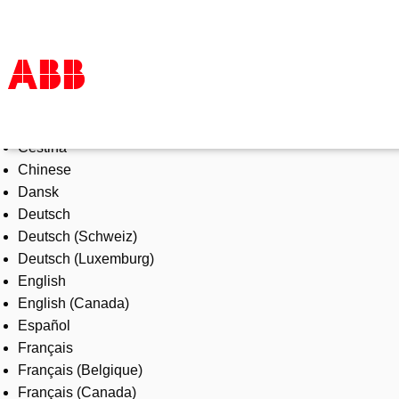
Select Language
Products & Solutions
Čeština
Industries
Chinese
Services
Dansk
About us
Deutsch
Where to buy
Deutsch (Schweiz)
Contact us
Deutsch (Luxemburg)
Careers
English
English (Canada)
Español
Français
Français (Belgique)
Français (Canada)