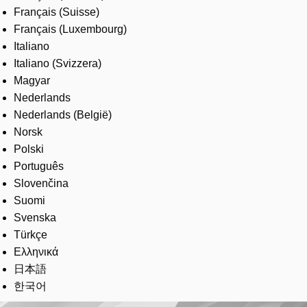
Français (Suisse)
Français (Luxembourg)
Italiano
Italiano (Svizzera)
Magyar
Nederlands
Nederlands (België)
Norsk
Polski
Português
Slovenčina
Suomi
Svenska
Türkçe
Ελληνικά
日本語
한국어