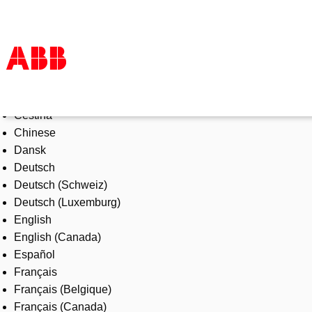
Select Language
Products & Solutions
Čeština
Industries
Chinese
Services
Dansk
About us
Deutsch
Where to buy
Deutsch (Schweiz)
Contact us
Deutsch (Luxemburg)
Careers
English
English (Canada)
Español
Français
Français (Belgique)
Français (Canada)