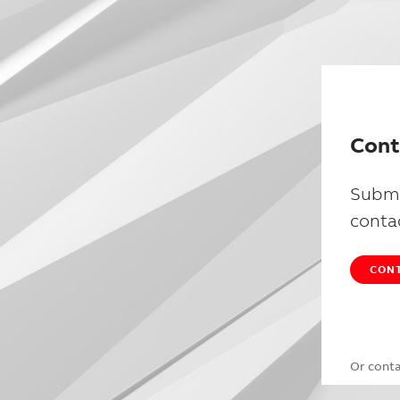
Cont
Submi
conta
CONT
Or cont