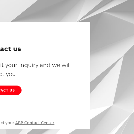
act us
t your inquiry and we will
ct you
ACT US
act your
ABB Contact Center