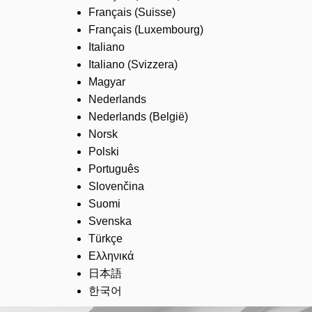
Français (Suisse)
Français (Luxembourg)
Italiano
Italiano (Svizzera)
Magyar
Nederlands
Nederlands (België)
Norsk
Polski
Português
Slovenčina
Suomi
Svenska
Türkçe
Ελληνικά
日本語
한국어