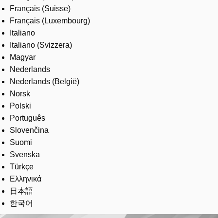
Français (Suisse)
Français (Luxembourg)
Italiano
Italiano (Svizzera)
Magyar
Nederlands
Nederlands (België)
Norsk
Polski
Português
Slovenčina
Suomi
Svenska
Türkçe
Ελληνικά
日本語
한국어