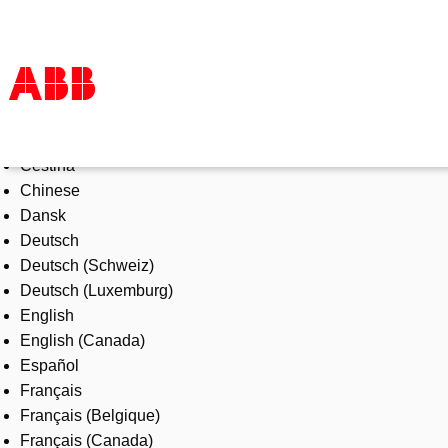
Select Language
Products & Solutions
Čeština
Industries
Chinese
Services
Dansk
About us
Deutsch
Where to buy
Deutsch (Schweiz)
Contact us
Deutsch (Luxemburg)
Careers
English
English (Canada)
Español
Français
Français (Belgique)
Français (Canada)