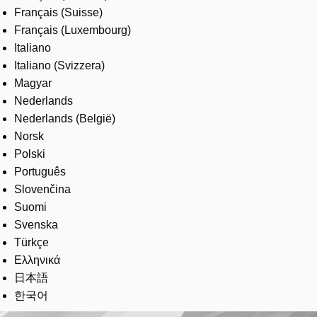
Français (Suisse)
Français (Luxembourg)
Italiano
Italiano (Svizzera)
Magyar
Nederlands
Nederlands (België)
Norsk
Polski
Português
Slovenčina
Suomi
Svenska
Türkçe
Ελληνικά
日本語
한국어