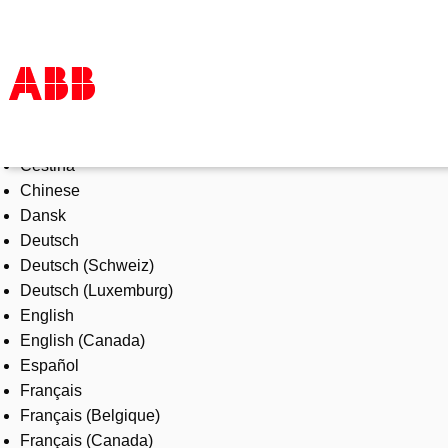
Select Language
Products & Solutions
Čeština
Industries
Chinese
Services
Dansk
About us
Deutsch
Where to buy
Deutsch (Schweiz)
Contact us
Deutsch (Luxemburg)
Careers
English
English (Canada)
Español
Français
Français (Belgique)
Français (Canada)