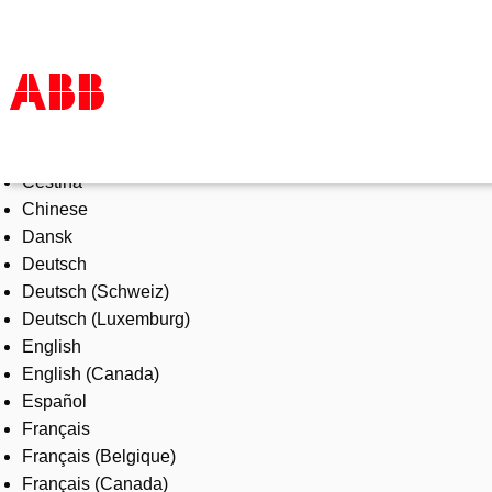
Select Language
Products & Solutions
Čeština
Industries
Chinese
Services
Dansk
About us
Deutsch
Where to buy
Deutsch (Schweiz)
Contact us
Deutsch (Luxemburg)
Careers
English
English (Canada)
Español
Français
Français (Belgique)
Français (Canada)