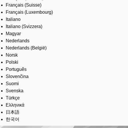
Français (Suisse)
Français (Luxembourg)
Italiano
Italiano (Svizzera)
Magyar
Nederlands
Nederlands (België)
Norsk
Polski
Português
Slovenčina
Suomi
Svenska
Türkçe
Ελληνικά
日本語
한국어