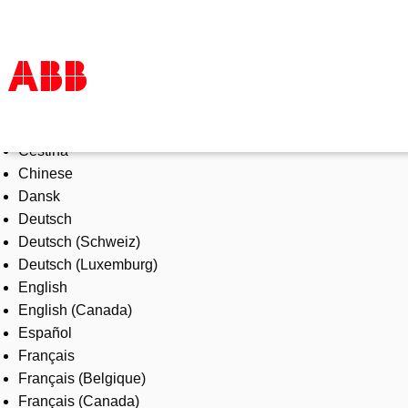
Select Language
Products & Solutions
Čeština
Industries
Chinese
Services
Dansk
About us
Deutsch
Where to buy
Deutsch (Schweiz)
Contact us
Deutsch (Luxemburg)
Careers
English
English (Canada)
Español
Français
Français (Belgique)
Français (Canada)