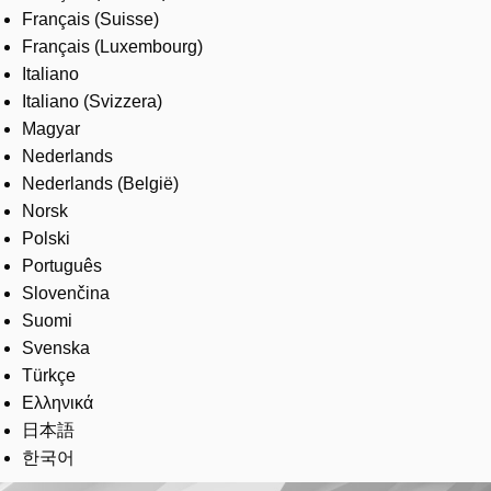
Français (Suisse)
Français (Luxembourg)
Italiano
Italiano (Svizzera)
Magyar
Nederlands
Nederlands (België)
Norsk
Polski
Português
Slovenčina
Suomi
Svenska
Türkçe
Ελληνικά
日本語
한국어