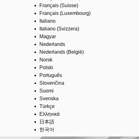
Français (Suisse)
Français (Luxembourg)
Italiano
Italiano (Svizzera)
Magyar
Nederlands
Nederlands (België)
Norsk
Polski
Português
Slovenčina
Suomi
Svenska
Türkçe
Ελληνικά
日本語
한국어