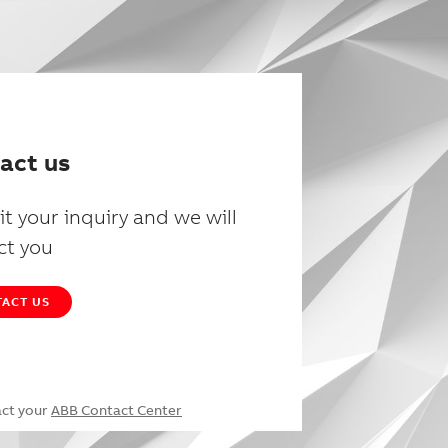
act us
t your inquiry and we will
ct you
ACT US
act your
ABB Contact Center