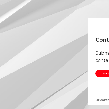
Cont
Submi
conta
CONT
Or cont