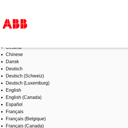
Select Language
Products & Solutions
Čeština
Industries
Chinese
Services
Dansk
About us
Deutsch
Where to buy
Deutsch (Schweiz)
Contact us
Deutsch (Luxemburg)
Careers
English
English (Canada)
Español
Français
Français (Belgique)
Français (Canada)