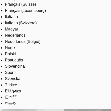
Français (Suisse)
Français (Luxembourg)
Italiano
Italiano (Svizzera)
Magyar
Nederlands
Nederlands (België)
Norsk
Polski
Português
Slovenčina
Suomi
Svenska
Türkçe
Ελληνικά
日本語
한국어