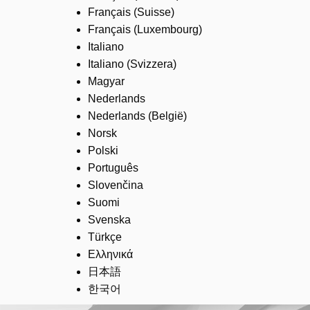
Français (Suisse)
Français (Luxembourg)
Italiano
Italiano (Svizzera)
Magyar
Nederlands
Nederlands (België)
Norsk
Polski
Português
Slovenčina
Suomi
Svenska
Türkçe
Ελληνικά
日本語
한국어