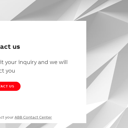
act us
t your inquiry and we will
ct you
ACT US
act your
ABB Contact Center