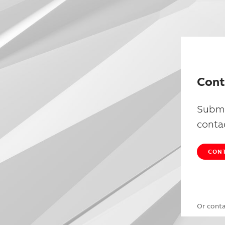
Cont
Submi
conta
CONT
Or cont