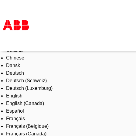
Select Language
Products & Solutions
Čeština
Industries
Chinese
Services
Dansk
About us
Deutsch
Where to buy
Deutsch (Schweiz)
Contact us
Deutsch (Luxemburg)
Careers
English
English (Canada)
Español
Français
Français (Belgique)
Français (Canada)