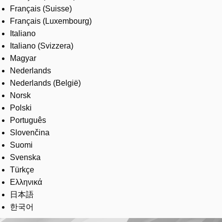
Français (Suisse)
Français (Luxembourg)
Italiano
Italiano (Svizzera)
Magyar
Nederlands
Nederlands (België)
Norsk
Polski
Português
Slovenčina
Suomi
Svenska
Türkçe
Ελληνικά
日本語
한국어