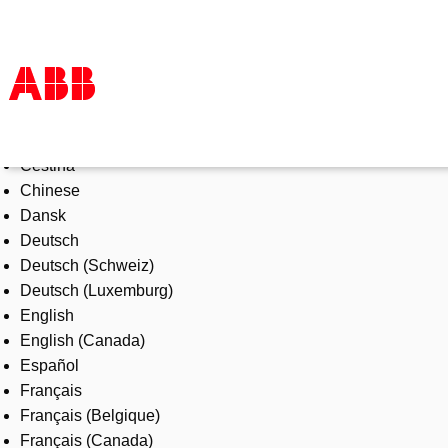
Select Language
Products & Solutions
Čeština
Industries
Chinese
Services
Dansk
About us
Deutsch
Where to buy
Deutsch (Schweiz)
Contact us
Deutsch (Luxemburg)
Careers
English
English (Canada)
Español
Français
Français (Belgique)
Français (Canada)