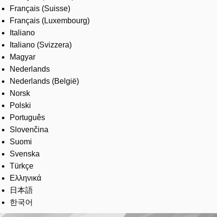
Français (Suisse)
Français (Luxembourg)
Italiano
Italiano (Svizzera)
Magyar
Nederlands
Nederlands (België)
Norsk
Polski
Português
Slovenčina
Suomi
Svenska
Türkçe
Ελληνικά
日本語
한국어