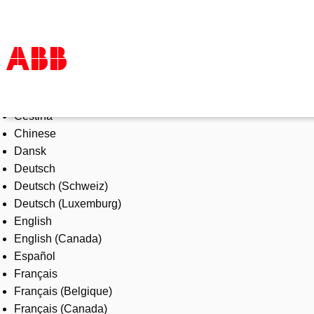
Select Language
Products & Solutions
Čeština
Industries
Chinese
Services
Dansk
About us
Deutsch
Where to buy
Deutsch (Schweiz)
Contact us
Deutsch (Luxemburg)
Careers
English
English (Canada)
Español
Français
Français (Belgique)
Français (Canada)