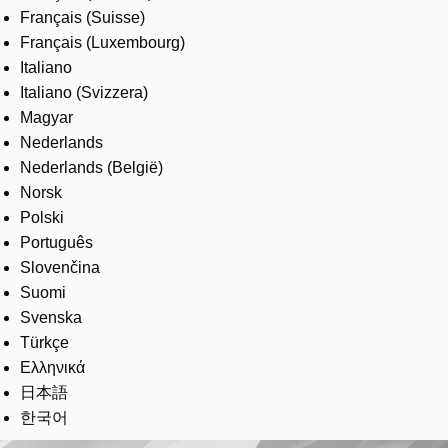
Français (Suisse)
Français (Luxembourg)
Italiano
Italiano (Svizzera)
Magyar
Nederlands
Nederlands (België)
Norsk
Polski
Português
Slovenčina
Suomi
Svenska
Türkçe
Ελληνικά
日本語
한국어