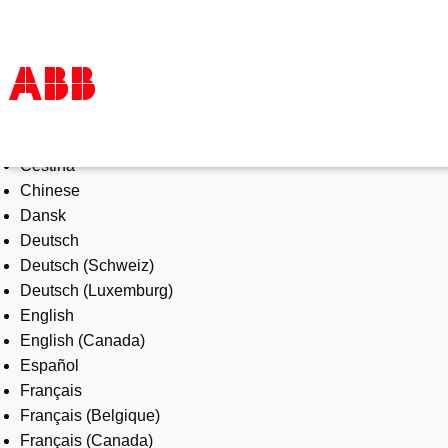
Select Language
Products & Solutions
Čeština
Industries
Chinese
Services
Dansk
About us
Deutsch
Where to buy
Deutsch (Schweiz)
Contact us
Deutsch (Luxemburg)
Careers
English
English (Canada)
Español
Français
Français (Belgique)
Français (Canada)