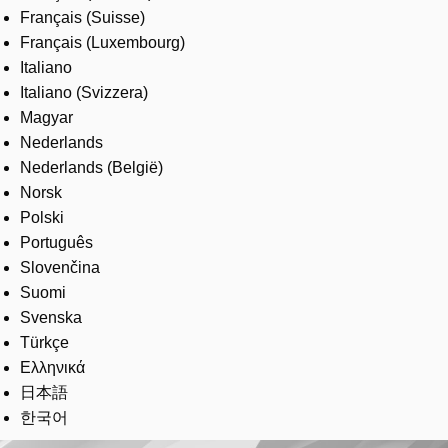
Français (Suisse)
Français (Luxembourg)
Italiano
Italiano (Svizzera)
Magyar
Nederlands
Nederlands (België)
Norsk
Polski
Português
Slovenčina
Suomi
Svenska
Türkçe
Ελληνικά
日本語
한국어