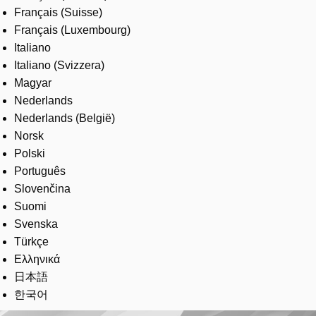
Français (Suisse)
Français (Luxembourg)
Italiano
Italiano (Svizzera)
Magyar
Nederlands
Nederlands (België)
Norsk
Polski
Português
Slovenčina
Suomi
Svenska
Türkçe
Ελληνικά
日本語
한국어