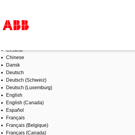
Select Language
Products & Solutions
Čeština
Industries
Chinese
Services
Dansk
About us
Deutsch
Where to buy
Deutsch (Schweiz)
Contact us
Deutsch (Luxemburg)
Careers
English
English (Canada)
Español
Français
Français (Belgique)
Français (Canada)